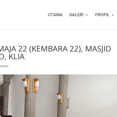
UTAMA
GALERI
PROFIL
AJA 22 (KEMBARA 22), MASJID
, KLIA
ments